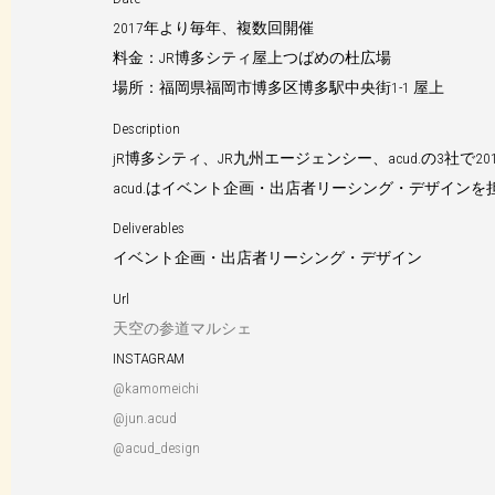
2017年より毎年、複数回開催
料金：JR博多シティ屋上つばめの杜広場
場所：福岡県福岡市博多区博多駅中央街1-1 屋上
Description
jR博多シティ、JR九州エージェンシー、acud.の3社で2
acud.はイベント企画・出店者リーシング・デザインを
Deliverables
イベント企画・出店者リーシング・デザイン
Url
天空の参道マルシェ
INSTAGRAM
@kamomeichi
@jun.acud
@acud_design